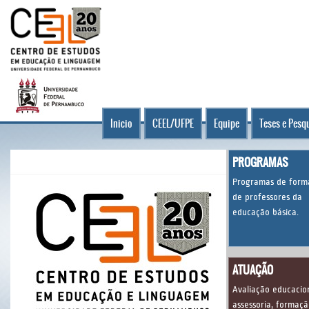
Inicio
CEEL/UFPE
Equipe
Teses e Pesq
PROGRAMAS
Programas de form
de professores da
educação básica.
ATUAÇÃO
Avaliação educacion
assessoria, formaç