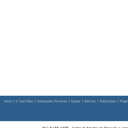
Inicio
|
O Ceel/Ufpe
|
Instituições Parceiras
|
Equipe
|
Noticias
|
Publicações
|
Prog