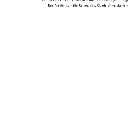
2013 © CEEL/UFPE - Centro de Estudos em Educação e Ling
Rua Acadêmico Hélio Ramos, s/n, Cidade Universitária -